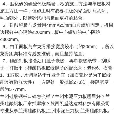
4、贴瓷砖的硅酸钙板隔墙，板的施工方法与单层板材
施工方法一样，但施工时有必要把板的光面朝向龙骨，
毛面朝外，以使砂浆能与板面更好的粘合。
5、硅酸钙板与龙骨用4mm×25mm自攻螺钉固定，板周
边螺钉中心隔绝≤200mm，板中心螺钉的中心隔绝
≤300mm。
6、由于面板与主龙骨搭接宽度较小（约20mm），所以
龙骨距离标准有必要准确，而且坚持笔直。
7、硅酸钙板接缝处用腻子嵌缝，再巾接缝纸带，刮腻
子，打磨平；硅酸钙板嵌缝腻子的配比为：老粉6、石膏
1、107胶，水调至适于作业为宜（加石膏粉是为了嵌缝
能具有微胀大性）；嵌缝处一般批嵌2~3次；接缝宽度一
般为5~7mm。
兰州硅酸钙板口碑怎么样？兰州水泥压力板哪里好？兰
州硅酸钙板厂家找哪家？陕西凯盛达建材科技有限公司
专业从事兰州硅酸钙板,兰州水泥压力板,兰州硅酸钙板厂