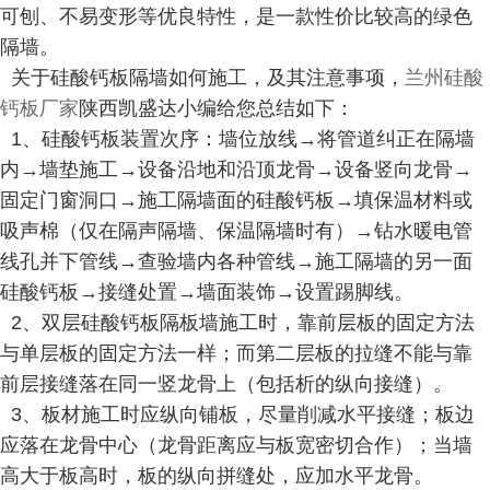
可刨、不易变形等优良特性，是一款性价比较高的绿色
隔墙。
关于硅酸钙板隔墙如何施工，及其注意事项，
兰州硅酸
钙板厂家
陕西凯盛达小编给您总结如下：
1、硅酸钙板装置次序：墙位放线→将管道纠正在隔墙
内→墙垫施工→设备沿地和沿顶龙骨→设备竖向龙骨→
固定门窗洞口→施工隔墙面的硅酸钙板→填保温材料或
吸声棉（仅在隔声隔墙、保温隔墙时有）→钻水暖电管
线孔并下管线→查验墙内各种管线→施工隔墙的另一面
硅酸钙板→接缝处置→墙面装饰→设置踢脚线。
2、双层硅酸钙板隔板墙施工时，靠前层板的固定方法
与单层板的固定方法一样；而第二层板的拉缝不能与靠
前层接缝落在同一竖龙骨上（包括析的纵向接缝）。
3、板材施工时应纵向铺板，尽量削减水平接缝；板边
应落在龙骨中心（龙骨距离应与板宽密切合作）；当墙
高大于板高时，板的纵向拼缝处，应加水平龙骨。