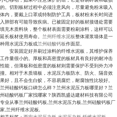
小心移动，如果不注意保护的话，它是容易碎裂和破损
的。切割板材过程中必须注意风向，尽量避免粉末吸入
体内，要戴上口罩或特制防护工具，板材粉末长时间进
入肺部有可能导致疾病。已被固定好的板材接缝处需要
填充木质料块，整个板材表面需要粉刷涂料，这样可以
延长板材使用寿命。
兰州纤维水泥板
整体灌浆墙体是一
种用水泥压力板或
兰州硅酸钙板
作面层。
安装固定好并刷过涂料的纤维水泥板，其维护保养
工作量很小的。厚板和高密度的板材具有良好的耐冲击
性能，但薄板和低密度的板材则需要保护不受到外力冲
撞。相对于木质墙板，水泥压力板防水、防火、隔音效
果好，且不会生白蚁，不容易腐烂，耐腐蚀性比较好。
兰州硅酸钙板口碑怎么样？兰州水泥压力板哪里好？兰
州硅酸钙板厂家找哪家？陕西凯盛达建材科技有限公司
专业从事兰州硅酸钙板,兰州水泥压力板,兰州硅酸钙板厂
家,兰州纤维水泥板,