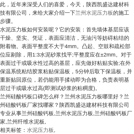
此，近年来深受人们的喜爱，今天，陕西凯盛达建材科
技有限公司，来给大家介绍一下
兰州水泥压力板
的施工
步骤。
水泥压力板如何安装呢？它的安装：首先墙体基层应该
干燥、坚实、凭证，表面应清洁，无油污等妨碍粘结的
附着物。表面平整度不大于4mm。凸起、空鼓和疏松部
位应剔除，用1:3水泥砂浆找平;平整度应在±2mm。对于
表面过干或吸水性过高的基层，应先做好粘贴实验;在外
保温系统粘结胶浆粘贴保温板，5分钟后取下保温板，并
重新贴回原位，若仍能用手揉动即为合格，负责表明基
层过干或吸水过高(即测试砂浆的粘稠度)。
兰州硅酸钙板口碑怎么样？兰州水泥压力板哪里好？兰
州硅酸钙板厂家找哪家？陕西凯盛达建材科技有限公司
专业从事兰州硅酸钙板,兰州水泥压力板,兰州硅酸钙板厂
家,兰州纤维水泥板,
相关标签：
水泥压力板
,