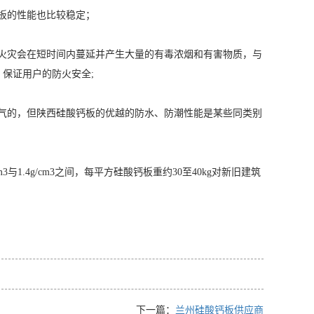
板的性能也比较稳定；
火灾会在短时间内蔓延并产生大量的有毒浓烟和有害物质，与
级，保证用户的防火安全;
气的，但陕西硅酸钙板的优越的防水、防潮性能是某些同类别
与1.4g/cm3之间，每平方硅酸钙板重约30至40kg对新旧建筑
下一篇：
兰州硅酸钙板供应商