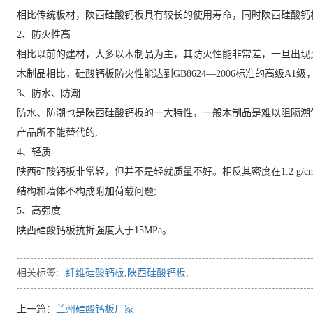
相比传统板材，陕西硅酸钙板具有较长的使用寿命，同时陕西硅酸钙
2、防火性高
相比以前的建材，大多以木制品为主，其防火性能非常差，一旦出现
木制品相比，硅酸钙板防火性能达到GB8624—2006标准的高级A1
3、防水、防潮
防水、防潮也是陕西硅酸钙板的一大特性，一般木制品是难以阻隔潮
产品所不能替代的;
4、轻质
陕西硅酸钙板非常轻，但并不是轻就质量不好。相反其密度在1.2 g/cm3
结构和墙体不构成附加荷载问题;
5、高强度
陕西硅酸钙板抗折强度大于15MPa。
相关标签:
纤维硅酸钙板
,
陕西硅酸钙板
,
上一篇：
兰州硅酸钙板厂家