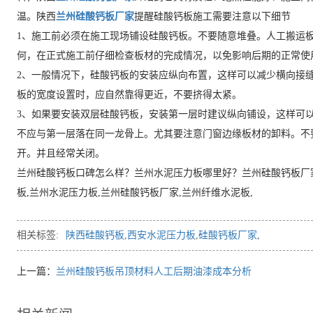
温。陕西
兰州硅酸钙板厂家
提醒硅酸钙板施工需要注意以下细节
1、施工前必须在施工现场铺设硅酸钙板。不要随意堆叠。人工搬运
何，在正式施工前仔细检查板材的完成情况，以免影响后期的正常使
2、一般情况下，硅酸钙板的安装应纵向布置，这样可以减少横向接
板的宽度设置时，应自然靠得更近，不要挤得太紧。
3、如果要安装双层硅酸钙板，安装第一层时建议纵向铺设，这样可
不应与第一层落在同一龙骨上。尤其要注意门窗边缘板材的卸料。不
开。并且经常关闭。
兰州硅酸钙板口碑怎么样？兰州水泥压力板哪里好？兰州硅酸钙板厂
板,兰州水泥压力板,兰州硅酸钙板厂家,兰州纤维水泥板,
相关标签:
陕西硅酸钙板
,
西安水泥压力板
,
硅酸钙板厂家
,
上一篇：
兰州硅酸钙板吊顶材料人工后期油漆成本分析