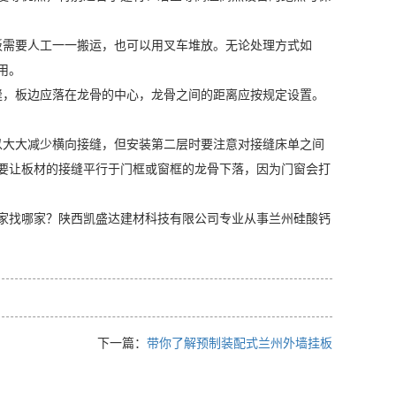
板需要人工一一搬运，也可以用叉车堆放。无论处理方式如
用。
缝，板边应落在龙骨的中心，龙骨之间的距离应按规定设置。
以大大减少横向接缝，但安装第二层时要注意对接缝床单之间
要让板材的接缝平行于门框或窗框的龙骨下落，因为门窗会打
家找哪家？陕西凯盛达建材科技有限公司专业从事兰州硅酸钙
下一篇：
带你了解预制装配式兰州外墙挂板