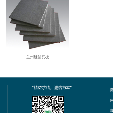
兰州硅酸钙板
"精益求精，诚信为本"