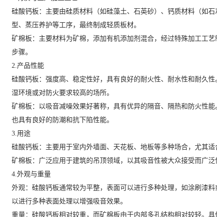
‌硅酸钙板‌：主要由硅质材料（如硅藻土、石英砂）、钙质材料（如
型、蒸压养护等工序，最终制成轻质板材。
‌矿棉板‌：主要材料为矿棉，添加有机添加剂混合，经过特殊加工工
步骤。
2.产品性能
‌硅酸钙板‌：强度高、稳定性好，具有良好的耐火性、耐水性和耐久
湿环境或对防火要求较高的场所。
‌矿棉板‌：以吸音减噪效果好著称，具有优异的隔音、隔热和防火性
也具有良好的防潮和抗下陷性能。
3.用途
‌硅酸钙板‌：主要用于室内外墙面、天花板、地板等多种场合，尤其
‌矿棉板‌：广泛应用于建筑的吊顶领域，以其吸音性被大众接受而广
4.外观与重量
‌外观‌：硅酸钙板通常较为平整，表面可以进行多种处理，如涂刷漆
以进行多种表面处理以增强吸音效果。
‌重量‌：硅酸钙板相对较重，而矿棉板由于内部多孔结构相对较轻。