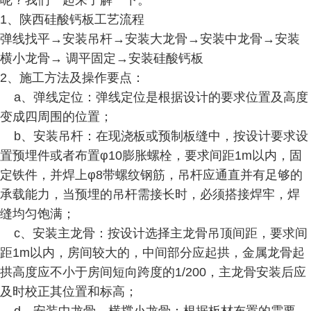
呢？我们一起来了解一下。
1、陕西硅酸钙板工艺流程
弹线找平→安装吊杆→安装大龙骨→安装中龙骨→安装
横小龙骨→ 调平固定→安装硅酸钙板
2、施工方法及操作要点：
a、弹线定位：弹线定位是根据设计的要求位置及高度
变成四周围的位置；
b、安装吊杆：在现浇板或预制板缝中，按设计要求设
置预埋件或者布置φ10膨胀螺栓，要求间距1m以内，固
定铁件，并焊上φ8带螺纹钢筋，吊杆应通直并有足够的
承载能力，当预埋的吊杆需接长时，必须搭接焊牢，焊
缝均匀饱满；
c、安装主龙骨：按设计选择主龙骨吊顶间距，要求间
距1m以内，房间较大的，中间部分应起拱，金属龙骨起
拱高度应不小于房间短向跨度的1/200，主龙骨安装后应
及时校正其位置和标高；