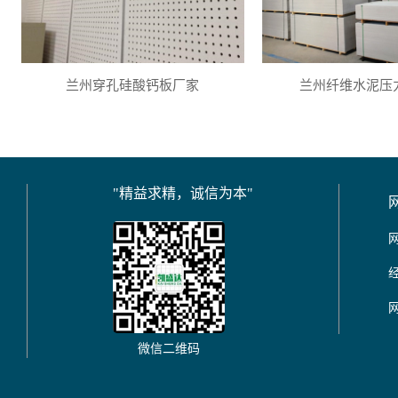
兰州穿孔硅酸钙板厂家
兰州纤维水泥压
"精益求精，诚信为本"
微信二维码