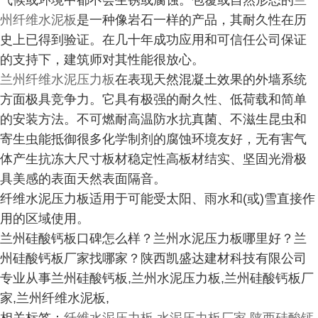
气候或环境中都不会生锈或腐蚀。包覆或自然形态的
兰
州纤维水泥板
是一种像岩石一样的产品，其耐久性在历
史上已得到验证。在几十年成功应用和可信任公司保证
的支持下，建筑师对其性能很放心。
兰州纤维水泥压力板
在表现天然混凝土效果的外墙系统
方面极具竞争力。它具有极强的耐久性、低荷载和简单
的安装方法。不可燃耐高温防水抗真菌、不滋生昆虫和
寄生虫能抵御很多化学制剂的腐蚀环境友好，无有害气
体产生抗冻大尺寸板材稳定性高板材结实、坚固光滑极
具美感的表面天然表面隔音。
纤维水泥压力板适用于可能受太阳、雨水和(或)雪直接作
用的区域使用。
兰州硅酸钙板口碑怎么样？兰州水泥压力板哪里好？兰
州硅酸钙板厂家找哪家？陕西凯盛达建材科技有限公司
专业从事兰州硅酸钙板,兰州水泥压力板,兰州硅酸钙板厂
家,兰州纤维水泥板,