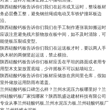
对策，这样才能保证路上不挪动滑撞。
陕西硅酸钙板告诉你们我们在起吊或叉运时，整垛板材
务必层叠工整，避免钢丝绳或电动叉车铁铲撞坏板边
沿。
陕西硅酸钙板告诉你们我们在手工制作逐张装卸搬运时
应该注意避免残片脏物放在板中间，如不及时清除，可
能使板压裂或变型。
陕西硅酸钙板告诉你们我们在运送板才时，要以两人手
执木材的两侧竖起运送，禁止横抬。
陕西硅酸钙板告诉你们板材应丢在平坦的路面或者用专
用型木支架放置底端，少许摇板不可以贴墙站立。
陕西硅酸钙板告诉你们板材应储放在房间里仓库，假如
室外储放运用防雨布遮盖。
兰州硅酸钙板口碑怎么样？兰州水泥压力板哪里好？兰
州硅酸钙板厂家找哪家？陕西凯盛达建材科技有限公司
专业从事兰州硅酸钙板,兰州水泥压力板,兰州硅酸钙板厂