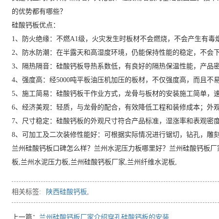
的优势都有哪些？
硅酸钙板优点：
1、防火绝缘：不燃A1级，火灾发生时板材不会燃烧，不会产生有毒
2、防水防潮：在半露天和高湿度环境，仍能保持性能的稳定，不会
3、隔热隔音：硅酸钙板导热系数低，有良好的隔热保温性能，产品
4、强度高：经5000吨平板油压机加压的板材，不仅强度高，而且
5、施工简易：硅酸钙板干作业方式，龙骨与板材的安装施工简单，
6、经济美观：轻质，与龙骨的配合，有效降低工程和装修成本；外
7、尺寸稳定：硅酸钙板的外观尺寸符合产品标准，湿涨率和表观密
8、可加工及二次装修性能好：可根据实际情况进行锯切，钻孔，雕
兰州硅酸钙板口碑怎么样？兰州水泥压力板哪里好？兰州硅酸钙板厂
板,兰州水泥压力板,兰州硅酸钙板厂家,兰州纤维水泥板,
相关标签:
陕西硅酸钙板
,
上一篇：
兰州硅酸钙板厂家介绍穿孔硅酸钙板的安装