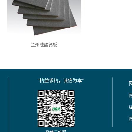
兰州硅酸钙板
"精益求精，诚信为本"