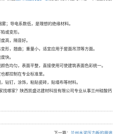
烟雾；导电系数低，是理想的绝缘材料。
下陷或变形。
密度高，隔音好。
不易变形，翘曲；重量小，适宜应用于屋面吊顶等方面。
速度快。
观颜色均匀，表面平整，直接使用可使建筑表面色彩统一。
度也都控制在专业标准里。
刻，钻钉，涂饰，粘贴瓷砖，贴墙布等材料。
家找哪家？陕西凯盛达建材科技有限公司专业从事兰州硅酸钙
下一篇：
兰州水泥压力板的用途