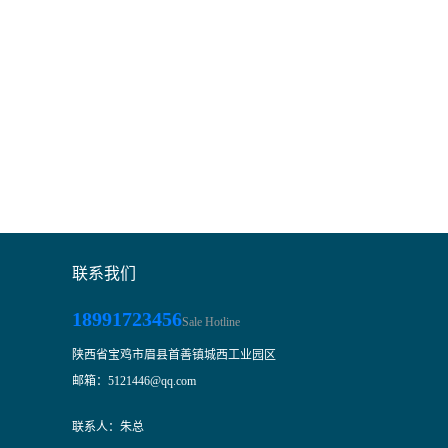
联系我们
18991723456
Sale Hotline
陕西省宝鸡市眉县首善镇城西工业园区
邮箱：5121446@qq.com
联系人：朱总